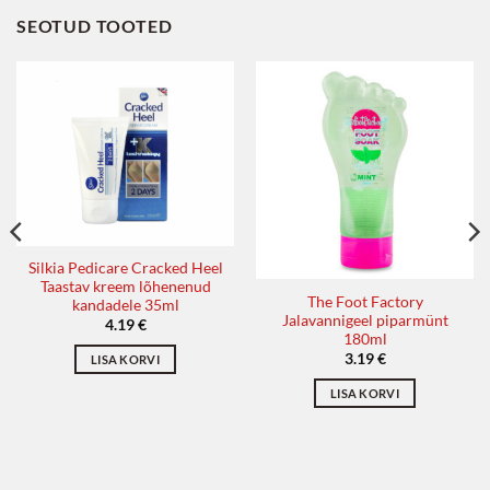
SEOTUD TOOTED
Silkia Pedicare Cracked Heel
Taastav kreem lõhenenud
The Foot Factory
kandadele 35ml
Jalavannigeel piparmünt
4.19
€
180ml
3.19
€
LISA KORVI
LISA KORVI