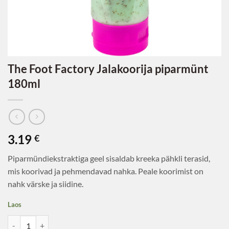
The Foot Factory Jalakoorija piparmünt
180ml
3.19
€
Piparmündiekstraktiga geel sisaldab kreeka pähkli terasid,
mis koorivad ja pehmendavad nahka. Peale koorimist on
nahk värske ja siidine.
Laos
The Foot Factory Jalakoorija piparmünt 180ml kogus