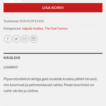
LISA KORVI
Tootekood:
5031413915105
Kategooriad:
Jalgade hooldus
,
The Foot Factory
KIRJELDUS
LISAINFO
Piparmündiekstraktiga geel sisaldab kreeka pähkli terasid,
mis koorivad ja pehmendavad nahka. Peale koorimist on
nahk värske ja siidine.