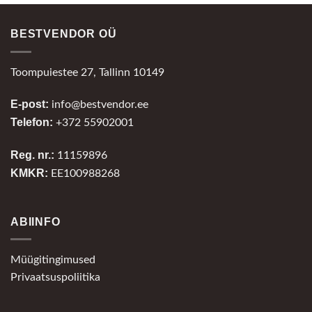
BESTVENDOR OÜ
Toompuiestee 27, Tallinn 10149
E-post:
info@bestvendor.ee
Telefon:
+372 55902001
Reg. nr.:
11159896
KMKR:
EE100988268
ABIINFO
Müügitingimused
Privaatsuspoliitika