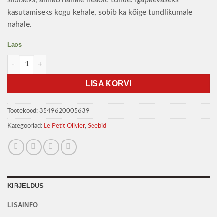
siidiseks, annab nahale heaolu tunde. Igapäevaseks
kasutamiseks kogu kehale, sobib ka kõige tundlikumale
nahale.
Laos
Le Petit Olivier Seep Marseille oliivõli 150g kogus
LISA KORVI
Tootekood:
3549620005639
Kategooriad:
Le Petit Olivier
,
Seebid
KIRJELDUS
LISAINFO