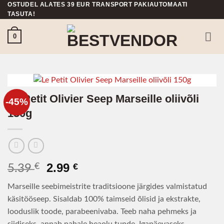
OSTUDEL ALATES 39 EUR TRANSPORT PAKIAUTOMAATI
Skip
TASUTA!
to
content
0
Le Petit Olivier Seep Marseille oliivõli
-45%
150g
Algne
Praegune
2.99
€
€
5.39
hind
hind
Marseille seebimeistrite traditsioone järgides valmistatud
oli:
on:
käsitööseep. Sisaldab 100% taimseid õlisid ja ekstrakte,
5.39 €.
2.99 €.
looduslik toode, parabeenivaba. Teeb naha pehmeks ja