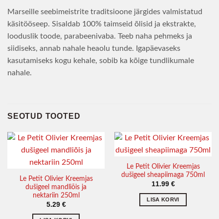
Marseille seebimeistrite traditsioone järgides valmistatud
käsitööseep. Sisaldab 100% taimseid õlisid ja ekstrakte,
looduslik toode, parabeenivaba. Teeb naha pehmeks ja
siidiseks, annab nahale heaolu tunde. Igapäevaseks
kasutamiseks kogu kehale, sobib ka kõige tundlikumale
nahale.
SEOTUD TOOTED
Le Petit Olivier Kreemjas
dušigeel sheapiimaga 750ml
Le Petit Olivier Kreemjas
11.99
€
dušigeel mandliõis ja
nektariin 250ml
LISA KORVI
5.29
€