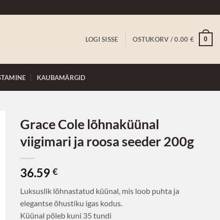
0
LOGI SISSE
OSTUKORV /
0.00
€
STAMINE
KAUBAMÄRGID
Grace Cole lõhnaküünal
viigimari ja roosa seeder 200g
36.59
€
Luksuslik lõhnastatud küünal, mis loob puhta ja
elegantse õhustiku igas kodus.
Küünal põleb kuni 35 tundi