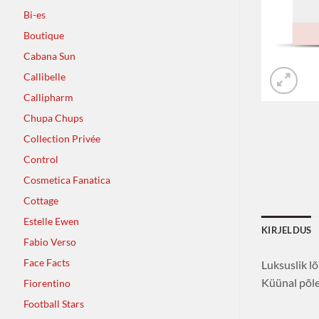
Bi-es
Boutique
Cabana Sun
Callibelle
Callipharm
Chupa Chups
Collection Privée
Control
Cosmetica Fanatica
Cottage
Estelle Ewen
KIRJELDUS
Fabio Verso
Face Facts
Luksuslik l
Küünal põle
Fiorentino
Football Stars