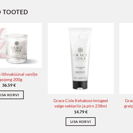
D TOOTED
 lõhnaküünal vanilje
 pojeng 200g
36.59
€
LISA KORVI
Grace Cole Kehakoorimisgeel
Gra
valge nektariin ja pirn 238ml
grei
14.79
€
LISA KORVI