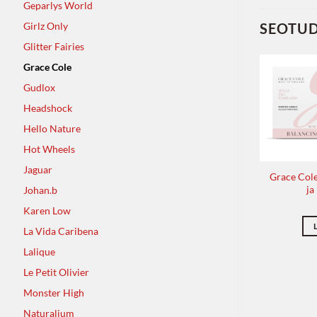
Geparlys World
Girlz Only
SEOTU
Glitter Fairies
Grace Cole
Gudlox
Headshock
Hello Nature
Hot Wheels
Jaguar
Grace Cole
ja
Johan.b
Karen Low
La Vida Caribena
pesugeel valge
Grace Cole Keha-ja kätekreem
Lalique
 pirn 300ml
nektariiniõis ja greipfruut 300
ml
79
€
Le Petit Olivier
17.79
€
KORVI
Monster High
LISA KORVI
Naturalium