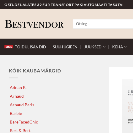
Skip
OSTUDEL ALATES 39 EUR TRANSPORT PAKIAUTOMAATI TASUTA!
to
content
Otsi:
TOIDULISANDID
SUUHÜGIEEN
JUUKSED
KEHA
KÕIK KAUBAMÄRGID
Adnan B.
Arnaud
Arnaud Paris
Barbie
BareFacedChic
Bert & Bert