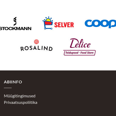
ABIINFO
Müügitingimused
Privaatsuspoliitika