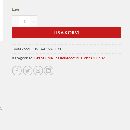
Laos
Grace Cole lõhnaküünal viigimari ja roosa seeder 200g kogus
LISA KORVI
Tootekood:
5055443696131
Kategooriad:
Grace Cole
,
Ruumiaroomid ja lõhnaküünlad
.