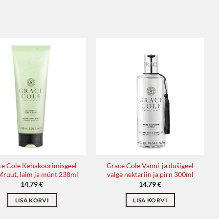
ce Cole Kehakoorimisgeel
Grace Cole Vanni-ja dušigeel
pfruut, laim ja münt 238ml
valge nektariin ja pirn 300ml
14.79
€
14.79
€
LISA KORVI
LISA KORVI