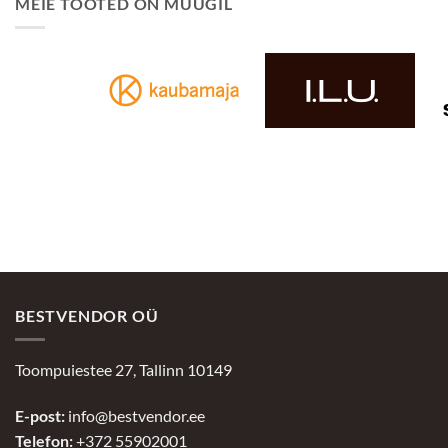
MEIE TOOTED ON MÜÜGIL
BESTVENDOR OÜ
Toompuiestee 27, Tallinn 10149
E-post:
info@bestvendor.ee
Telefon:
+372 55902001