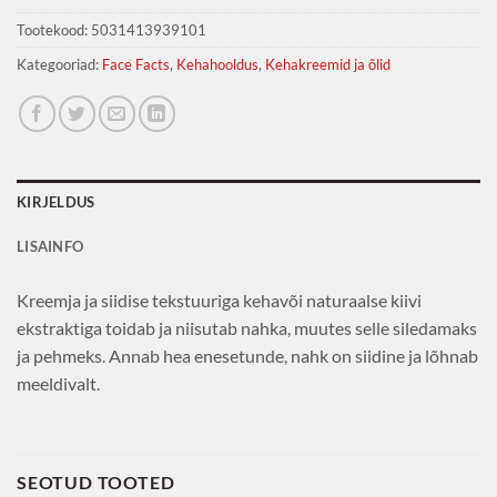
Tootekood:
5031413939101
Kategooriad:
Face Facts
,
Kehahooldus
,
Kehakreemid ja õlid
KIRJELDUS
LISAINFO
Kreemja ja siidise tekstuuriga kehavõi naturaalse kiivi
ekstraktiga toidab ja niisutab nahka, muutes selle siledamaks
ja pehmeks. Annab hea enesetunde, nahk on siidine ja lõhnab
meeldivalt.
SEOTUD TOOTED