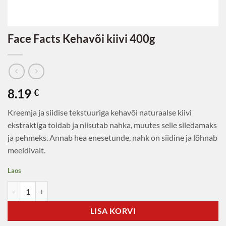
Face Facts Kehavõi kiivi 400g
8.19
€
Kreemja ja siidise tekstuuriga kehavõi naturaalse kiivi
ekstraktiga toidab ja niisutab nahka, muutes selle siledamaks
ja pehmeks. Annab hea enesetunde, nahk on siidine ja lõhnab
meeldivalt.
Laos
Face Facts Kehavõi kiivi 400g kogus
LISA KORVI