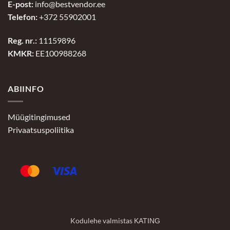
E-post:
info@bestvendor.ee
Telefon:
+372 55902001
Reg. nr.:
11159896
KMKR:
EE100988268
ABIINFO
Müügitingimused
Privaatsuspoliitika
Kodulehe valmistas
KATING