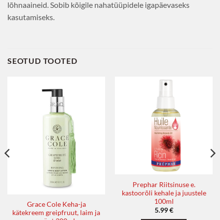
lõhnaaineid. Sobib kõigile nahatüüpidele igapäevaseks
kasutamiseks.
SEOTUD TOOTED
Prephar Riitsinuse e.
kastoorõli kehale ja juustele
100ml
Grace Cole Keha-ja
5.99
€
kätekreem greipfruut, laim ja