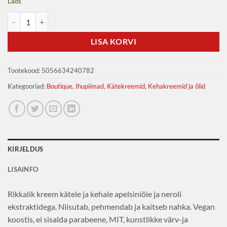
Laos
Boutique Vegan Käte-ja kehakreem Scent apelsiniõis ja neroli 500ml 
LISA KORVI
Tootekood:
5056634240782
Kategooriad:
Boutique
,
Ihupiimad
,
Kätekreemid
,
Kehakreemid ja õlid
KIRJELDUS
LISAINFO
Rikkalik kreem kätele ja kehale apelsiniõie ja neroli
ekstraktidega. Niisutab, pehmendab ja kaitseb nahka. Vegan
koostis, ei sisalda parabeene, MIT, kunstlikke värv-ja