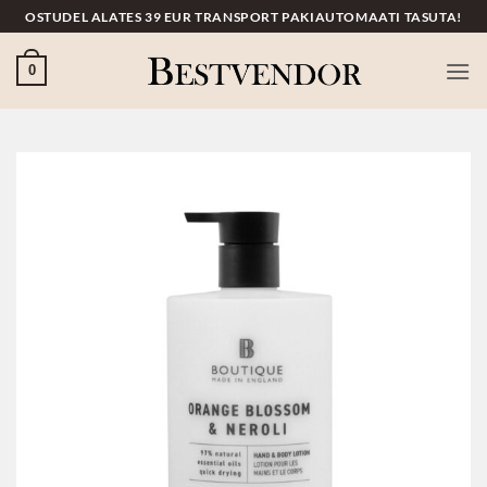
Skip
OSTUDEL ALATES 39 EUR TRANSPORT PAKIAUTOMAATI TASUTA!
to
content
0