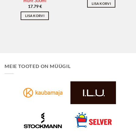
münt 300ml
LISA KORVI
17.79
€
LISA KORVI
MEIE TOOTED ON MÜÜGIL