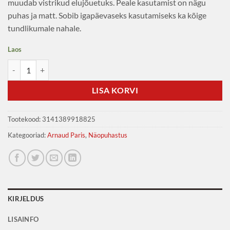
muudab vistrikud elujõuetuks. Peale kasutamist on nägu
puhas ja matt. Sobib igapäevaseks kasutamiseks ka kõige
tundlikumale nahale.
Laos
Arnaud Paris Sügavpuhastav näovesi probleemsele rasusele nahale 1
LISA KORVI
Tootekood:
3141389918825
Kategooriad:
Arnaud Paris
,
Näopuhastus
KIRJELDUS
LISAINFO