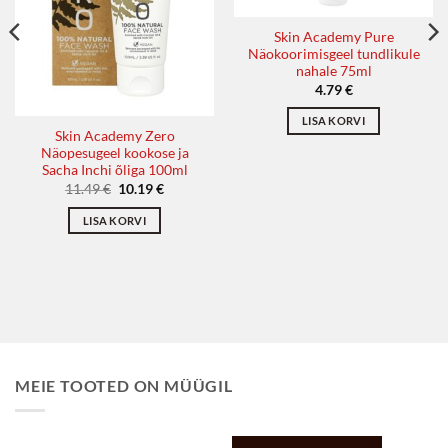
Skin Academy Pure
Näokoorimisgeel tundlikule
nahale 75ml
4.79
€
LISA KORVI
Skin Academy Zero
Näopesugeel kookose ja
Sacha Inchi õliga 100ml
Algne
Praegune
11.49
€
10.19
€
hind
hind
oli:
on:
LISA KORVI
11.49 €.
10.19 €.
MEIE TOOTED ON MÜÜGIL