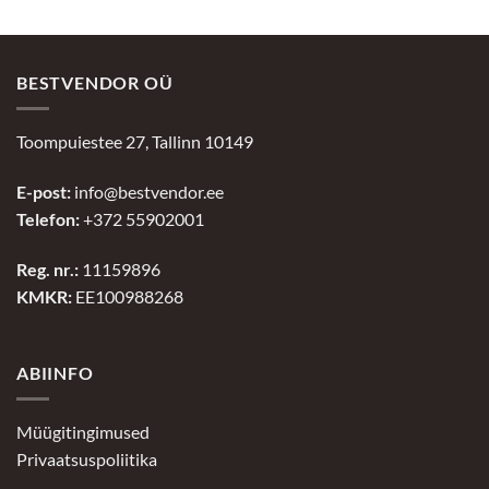
BESTVENDOR OÜ
Toompuiestee 27, Tallinn 10149
E-post:
info@bestvendor.ee
Telefon:
+372 55902001
Reg. nr.:
11159896
KMKR:
EE100988268
ABIINFO
Müügitingimused
Privaatsuspoliitika