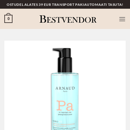
Skip
OSTUDEL ALATES 39 EUR TRANSPORT PAKIAUTOMAATI TASUTA!
to
content
0