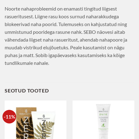
Noorte nahaprobleemid on enamasti tingitud liigsest
rasueritusest. Liigne rasu koos surnud naharakkudega
blokeerivad naha poorid. Tulemuseks on kahjustatud ning
ummistunud pooridega rasune nahk. SEBO näovesi aitab
vähendada liigset naha rasueritust, ahendab nahapoore ja
muudab vistrikud elujõuetuks. Peale kasutamist on nägu
puhas ja matt. Sobib igapäevaseks kasutamiseks ka kõige
tundlikumale nahale.
SEOTUD TOOTED
-11%